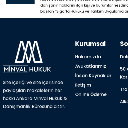
danışanın haklarını ilgili kişi ve kurumlar nez
basılan “Sigorta Hukuku ve Tahkim Uygulamaları”
Kurumsal
So
Hakkımızda
Dol
Avukatlarımız
50 
İnsan Kaynakları
Kar
Site içeriği ve site içerisinde
İletişim
Tra
paylaşılan makalelerin her
Online Ödeme
hakkı Ankara Minval Hukuk &
Alk
Danışmanlık Bürosuna aittir.