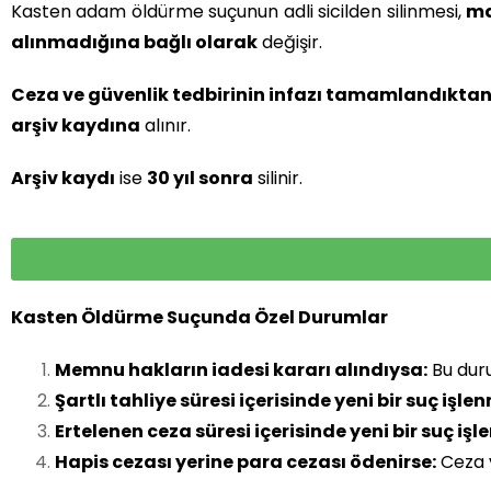
Kasten adam öldürme suçunun adli sicilden silinmesi,
ma
alınmadığına bağlı olarak
değişir.
Ceza ve güvenlik tedbirinin infazı tamamlandıkta
arşiv kaydına
alınır.
Arşiv kaydı
ise
30 yıl sonra
silinir.
Kasten Öldürme Suçunda Özel Durumlar
Memnu hakların iadesi kararı alındıysa:
Bu dur
Şartlı tahliye süresi içerisinde yeni bir suç işle
Ertelenen ceza süresi içerisinde yeni bir suç iş
Hapis cezası yerine para cezası ödenirse:
Ceza v