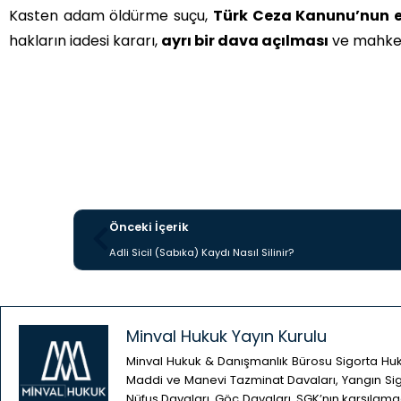
Kasten adam öldürme suçu,
Türk Ceza Kanunu’nun en
hakların iadesi kararı,
ayrı bir dava açılması
ve mahkem
Önceki İçerik
Adli Sicil (Sabıka) Kaydı Nasıl Silinir?
Minval Hukuk Yayın Kurulu
Minval Hukuk & Danışmanlık Bürosu Sigorta Huk
Maddi ve Manevi Tazminat Davaları, Yangın Sigo
Nüfus Davaları, Göç Davaları, SGK’nın karşılamad