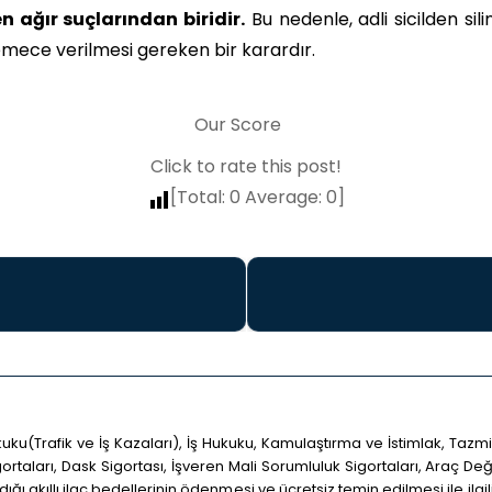
 ağır suçlarından biridir.
Bu nedenle, adli sicilden si
ece verilmesi gereken bir karardır.
Our Score
Click to rate this post!
[Total:
0
Average:
0
]
uku(Trafik ve İş Kazaları), İş Hukuku, Kamulaştırma ve İstimlak, Taz
rtaları, Dask Sigortası, İşveren Mali Sorumluluk Sigortaları, Araç D
ığı akıllı ilaç bedellerinin ödenmesi ve ücretsiz temin edilmesi ile ilg