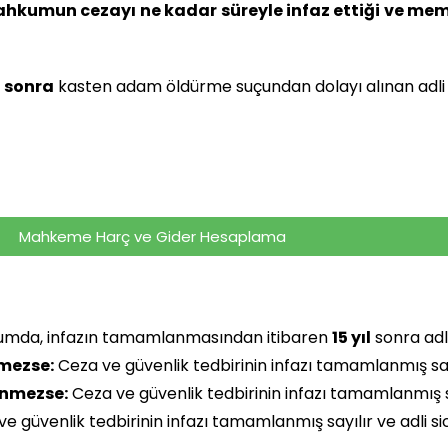
hkumun cezayı ne kadar süreyle infaz ettiği ve memn
n sonra
kasten adam öldürme suçundan dolayı alınan adli s
Mahkeme Harç ve Gider Hesaplama
umda, infazın tamamlanmasından itibaren
15 yıl
sonra adli 
nmezse:
Ceza ve güvenlik tedbirinin infazı tamamlanmış sayılır
lenmezse:
Ceza ve güvenlik tedbirinin infazı tamamlanmış sayıl
e güvenlik tedbirinin infazı tamamlanmış sayılır ve adli sicil