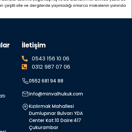
ın çeşitli site ve dergilerde yayınladığı onlarca makalenin yanında
lar
İletişim
0543 156 10 06
0312 987 07 06
0552 681 94 88
info@minvalhukuk.com
atı
Kızılırmak Mahallesi
Dumlupınar Bulvarı YDA
Center Kat:10 Daire:417
Çukurambar
esi