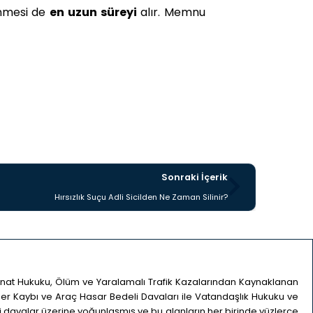
linmesi de
en uzun süreyi
alır.
Memnu
Sonraki İçerik
Hırsızlık Suçu Adli Sicilden Ne Zaman Silinir?
minat Hukuku, Ölüm ve Yaralamalı Trafik Kazalarından Kaynaklanan
eğer Kaybı ve Araç Hasar Bedeli Davaları ile Vatandaşlık Hukuku ve
ili davalar üzerine yoğunlaşmış ve bu alanların her birinde yüzlerce