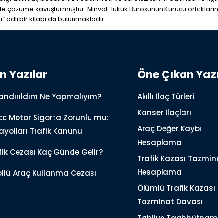
dinde çözüme kavuşturmuştur. Minval Hukuk Bürosunun Kurucu ortakların
 adlı bir kitabı da bulunmaktadır.
n Yazılar
Öne Çıkan Yazı
andırıldım Ne Yapmalıyım?
Akıllı İlaç Türleri
Kanser İlaçları
cc Motor Sigorta Zorunlu mu:
Araç Değer Kaybı
ayolları Trafik Kanunu
Hesaplama
fik Cezası Kaç Günde Gelir?
Trafik Kazası Tazmin
Hesaplama
ollü Araç Kullanma Cezası
Ölümlü Trafik Kazası
Tazminat Davası
Tahliye Taahhütnam