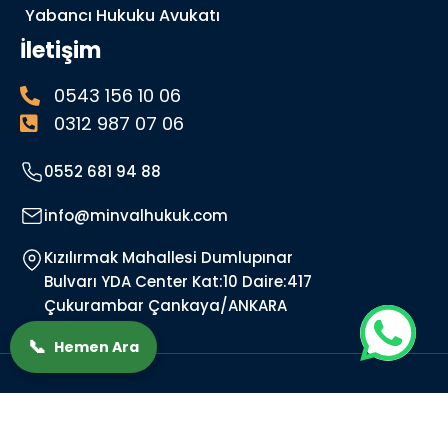
Yabancı Hukuku Avukatı
İletişim
0543 156 10 06
0312 987 07 06
0552 681 94 88
info@minvalhukuk.com
Kızılırmak Mahallesi Dumlupınar
Bulvarı YDA Center Kat:10 Daire:417
Çukurambar Çankaya/ANKARA
📞
Hemen Ara
© Bütün hakları saklıdır