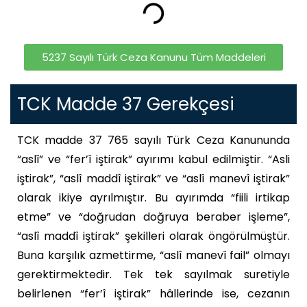
5237 Sayılı Türk Ceza Kanunu Tüm Maddeleri
TCK Madde 37 Gerekçesi
TCK madde 37 765 sayılı Türk Ceza Kanununda
“aslî” ve “fer’î iştirak” ayırımı kabul edilmiştir. “Asli
iştirak”, “aslî maddî iştirak” ve “aslî manevî iştirak”
olarak ikiye ayrılmıştır. Bu ayırımda “fiili irtikap
etme” ve “doğrudan doğruya beraber işleme”,
“aslî maddî iştirak” şekilleri olarak öngörülmüştür.
Buna karşılık azmettirme, “aslî manevî fail” olmayı
gerektirmektedir. Tek tek sayılmak suretiyle
belirlenen “fer’î iştirak” hâllerinde ise, cezanın