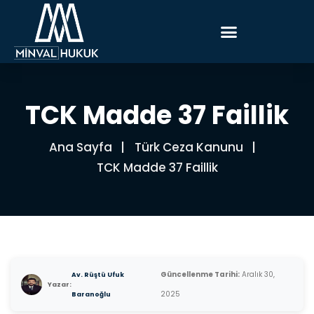
TCK Madde 37 Faillik
Ana Sayfa
Türk Ceza Kanunu
TCK Madde 37 Faillik
Güncellenme Tarihi:
Aralık 30,
Av. Rüştü Ufuk
Yazar:
2025
Baranoğlu