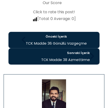
Our Score
Click to rate this post!
[Total:
0
Average:
0
]
Önceki İçerik
TCK Madde 36 Gönüllü Vazgeçme
Sonraki İçerik
TCK Madde 38 Azmettirme