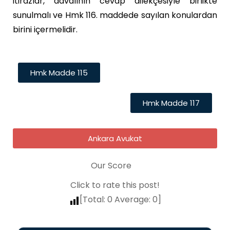
itirazlar, davalının cevap dilekçesiyle birlikte
sunulmalı ve Hmk 116. maddede sayılan konulardan
birini içermelidir.
Hmk Madde 115
Hmk Madde 117
Ankara Avukat
Our Score
Click to rate this post!
[Total:
0
Average:
0
]