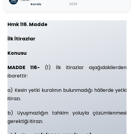
Yazar:
2025
Kurulu
Hmk 116. Madde
İlk İtirazlar
Konusu
MADDE 116-
(1) İlk itirazlar aşağıdakilerden
ibarettir:
a) Kesin yetki kuralının bulunmadığı hâllerde yetki
itirazı.
b) Uyuşmazlığın tahkim yoluyla çözümlenmesi
gerektiği itirazı.