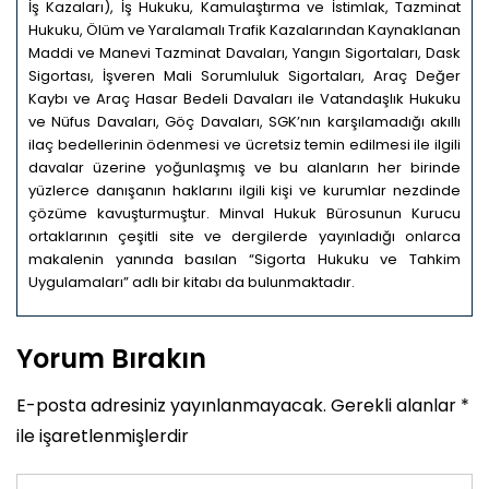
İş Kazaları), İş Hukuku, Kamulaştırma ve İstimlak, Tazminat
Hukuku, Ölüm ve Yaralamalı Trafik Kazalarından Kaynaklanan
Maddi ve Manevi Tazminat Davaları, Yangın Sigortaları, Dask
Sigortası, İşveren Mali Sorumluluk Sigortaları, Araç Değer
Kaybı ve Araç Hasar Bedeli Davaları ile Vatandaşlık Hukuku
ve Nüfus Davaları, Göç Davaları, SGK’nın karşılamadığı akıllı
ilaç bedellerinin ödenmesi ve ücretsiz temin edilmesi ile ilgili
davalar üzerine yoğunlaşmış ve bu alanların her birinde
yüzlerce danışanın haklarını ilgili kişi ve kurumlar nezdinde
çözüme kavuşturmuştur. Minval Hukuk Bürosunun Kurucu
ortaklarının çeşitli site ve dergilerde yayınladığı onlarca
makalenin yanında basılan “Sigorta Hukuku ve Tahkim
Uygulamaları” adlı bir kitabı da bulunmaktadır.
Yorum Bırakın
E-posta adresiniz yayınlanmayacak.
Gerekli alanlar
*
ile işaretlenmişlerdir