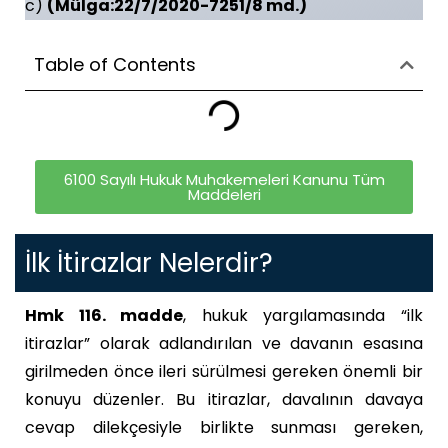
c)
(Mülga:22/7/2020-7251/8 md.)
Table of Contents
6100 Sayılı Hukuk Muhakemeleri Kanunu Tüm
Maddeleri
İlk İtirazlar Nelerdir?
Hmk 116. madde
, hukuk yargılamasında “ilk
itirazlar” olarak adlandırılan ve davanın esasına
girilmeden önce ileri sürülmesi gereken önemli bir
konuyu düzenler. Bu itirazlar, davalının davaya
cevap dilekçesiyle birlikte sunması gereken,