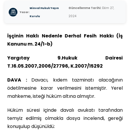
Güncellenme Tarihi:
Ekim 27,
Minval Hukuk Yayın
Yazar:
2024
Kurulu
İşçinin Haklı Nedenle Derhal Fesih Hakkı (İş
Kanunu m. 24/1-b)
Yargıtay 9.Hukuk Dairesi
T.16.05.2007,2006/27796, K.2007/15292
DAVA :
Davacı, kıdem tazminatı alacağının
ödetilmesine karar verilmesini istemiştir. Yerel
mahkeme, isteği hüküm altına almıştır.
Hüküm süresi içinde davalı avukatı tarafından
temyiz edilmiş olmakla dosya incelendi, gereği
konuşulup düşünüldü: