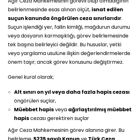
Ağır Ceza Mahkemesinin görevli olup olmadığının
belirlenmesinde esas alınan ölçüt,
isnat edilen
suçun kanunda öngörülen ceza sınırlarıdır
.
Suçun işlendiği yer, failin kimliği, mağdurun durumu
veya dosyanın karmaşıklığı, görev belirlemesinde
tek başına belirleyici değildir. Bu hususlar, yetki
veya yargılama usulüne ilişkin değerlendirmelerde
önem taşır; ancak görev konusunu değiştirmez.
Genel kural olarak;
Alt sınırı on yıl veya daha fazla hapis cezası
öngörülen suçlar,
Müebbet hapis
veya
ağırlaştırılmış müebbet
hapis
cezası gerektiren suçlar
Ağır Ceza Mahkemesinin görev alanına girer. Bu
belirleme,
5235 sayılı Kanun
ve
Türk Ceza