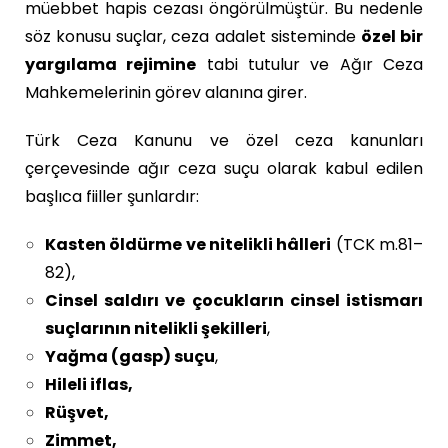
müebbet hapis cezası öngörülmüştür. Bu nedenle
söz konusu suçlar, ceza adalet sisteminde
özel bir
yargılama rejimine
tabi tutulur ve Ağır Ceza
Mahkemelerinin görev alanına girer.
Türk Ceza Kanunu ve özel ceza kanunları
çerçevesinde ağır ceza suçu olarak kabul edilen
başlıca fiiller şunlardır:
Kasten öldürme ve nitelikli hâlleri
(TCK m.81–
82),
Cinsel saldırı ve çocukların cinsel istismarı
suçlarının nitelikli şekilleri
,
Yağma (gasp) suçu
,
Hileli iflas,
Rüşvet,
Zimmet,