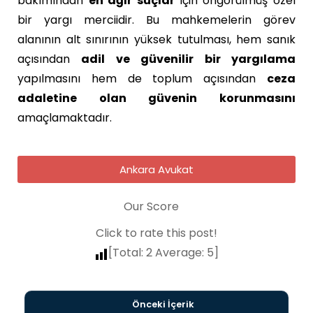
bakımından
en ağır suçlar
için öngörülmüş özel
bir yargı merciidir. Bu mahkemelerin görev
alanının alt sınırının yüksek tutulması, hem sanık
açısından
adil ve güvenilir bir yargılama
yapılmasını hem de toplum açısından
ceza
adaletine olan güvenin korunmasını
amaçlamaktadır.
Ankara Avukat
Our Score
Click to rate this post!
[Total:
2
Average:
5
]
Önceki İçerik