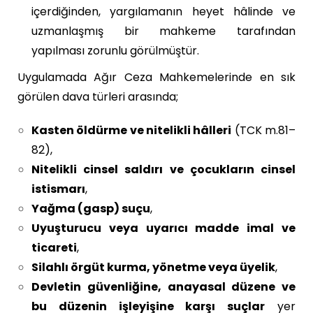
içerdiğinden, yargılamanın heyet hâlinde ve
uzmanlaşmış bir mahkeme tarafından
yapılması zorunlu görülmüştür.
Uygulamada Ağır Ceza Mahkemelerinde en sık
görülen dava türleri arasında;
Kasten öldürme ve nitelikli hâlleri
(TCK m.81–
82),
Nitelikli cinsel saldırı ve çocukların cinsel
istismarı
,
Yağma (gasp) suçu
,
Uyuşturucu veya uyarıcı madde imal ve
ticareti
,
Silahlı örgüt kurma, yönetme veya üyelik
,
Devletin güvenliğine, anayasal düzene ve
bu düzenin işleyişine karşı suçlar
yer