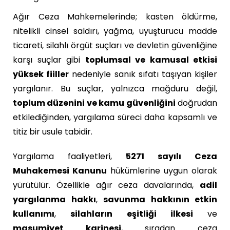
Ağır Ceza Mahkemelerinde; kasten öldürme,
nitelikli cinsel saldırı, yağma, uyuşturucu madde
ticareti, silahlı örgüt suçları ve devletin güvenliğine
karşı suçlar gibi
toplumsal ve kamusal etkisi
yüksek fiiller
nedeniyle sanık sıfatı taşıyan kişiler
yargılanır. Bu suçlar, yalnızca mağduru değil,
toplum düzenini ve kamu güvenliğini
doğrudan
etkilediğinden, yargılama süreci daha kapsamlı ve
titiz bir usule tabidir.
Yargılama faaliyetleri,
5271 sayılı Ceza
Muhakemesi Kanunu
hükümlerine uygun olarak
yürütülür. Özellikle ağır ceza davalarında,
adil
yargılanma hakkı
,
savunma hakkının etkin
kullanımı
,
silahların eşitliği ilkesi
ve
masumiyet karinesi
, sıradan ceza