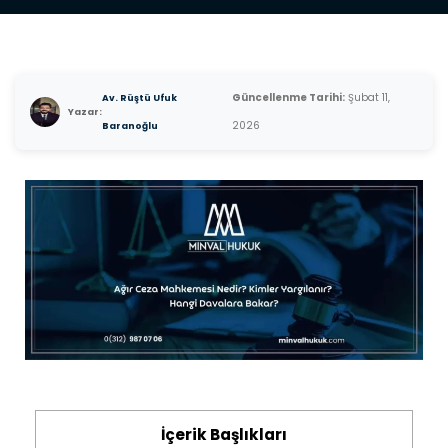
Güncellenme Tarihi:
Şubat 11,
Av. Rüştü Ufuk
Yazar:
2026
Baranoğlu
İçerik Başlıkları