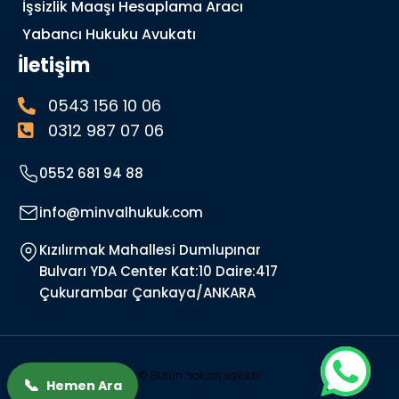
İşsizlik Maaşı Hesaplama Aracı
Yabancı Hukuku Avukatı
İletişim
0543 156 10 06
0312 987 07 06
0552 681 94 88
info@minvalhukuk.com
Kızılırmak Mahallesi Dumlupınar
Bulvarı YDA Center Kat:10 Daire:417
Çukurambar Çankaya/ANKARA
© Bütün hakları saklıdır
📞
Hemen Ara