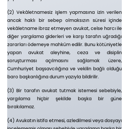
(2) Vekâletnamesiz işlem yapmasına izin verilen
ancak haklı bir sebep olmaksızın süresi içinde
vekâletname ibraz etmeyen avukat, celse harcı ile
diğer yargılama giderleri ve karşı tarafın uğradığı
zararları ödemeye mahkûm edilir. Bunu kötüniyetle
yapan avukat aleyhine, ceza ve disiplin
soruşturması açılmasını sağlamak üzere,
Cumhuriyet başsavcılığına ve vekilin bağlı olduğu
baro başkanlığına durum yazıyla bildirilir.
(3) Bir tarafın avukat tutmak istemesi sebebiyle,
yargılama hiçbir şekilde başka bir güne
bırakılamaz.
(4) Avukatın istifa etmesi, azledilmesi veya dosyayı
incelememiş olması sebebiyle yargılama başka bir