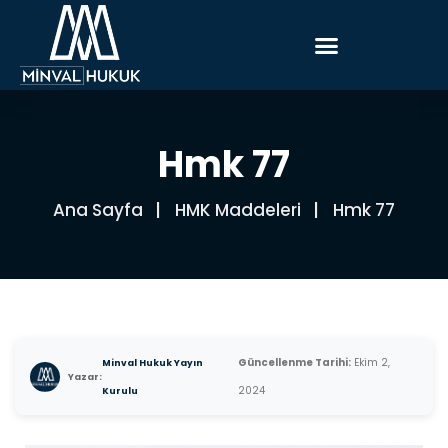
Hmk 77
Ana Sayfa
HMK Maddeleri
Hmk 77
Güncellenme Tarihi:
Ekim 2,
Minval Hukuk Yayın
Yazar:
2024
Kurulu