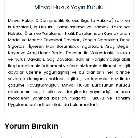
Minval Hukuk Yayın Kurulu
Minval Hukuk & Danışmanlık Bürosu Sigorta Hukuku(Trafik ve
İş Kazaları), İş Hukuku, Kamulaştırma ve İstimlak, Tazminat
Hukuku, Ölüm ve Yaralamalı Trafik Kazalarından Kaynaklanan
Maddi ve Manevi Tazminat Davaları, Yangın Sigortaları, Dask
Sigortası, İşveren Mali Sorumluluk Sigortaları, Araç Değer
Kaybı ve Araç Hasar Bedeli Davaları ile Vatandaşlık Hukuku
ve Nüfus Davaları, Göç Davaları, SGK’nın karşılamadığı akıllı
ilaç bedellerinin ödenmesi ve ücretsiz temin edilmesi ile ilgili
davalar üzerine yoğunlaşmış ve bu alanların her birinde
yüzlerce danışanın haklarını ilgili kişi ve kurumlar nezdinde
çözüme kavuşturmuştur. Minval Hukuk Bürosunun Kurucu
ortaklarının çeşitli site ve dergilerde yayınladığı onlarca
makalenin yanında basılan “Sigorta Hukuku ve Tahkim
Uygulamaları” adlı bir kitabı da bulunmaktadır.
Yorum Bırakın