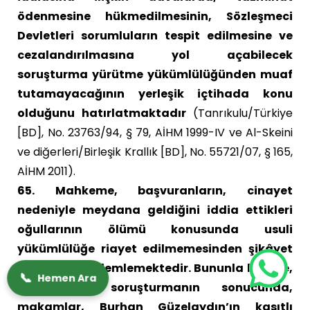
ödenmesine hükmedilmesinin, Sözleşmeci
Devletleri sorumluların tespit edilmesine ve
cezalandırılmasına yol açabilecek
soruşturma yürütme yükümlülüğünden muaf
tutamayacağının yerleşik içtihada konu
olduğunu hatırlatmaktadır
(Tanrıkulu/Türkiye
[BD], No. 23763/94, § 79, AİHM 1999-IV ve Al-Skeini
ve diğerleri/Birleşik Krallık [BD], No. 55721/07, § 165,
AİHM 2011).
65. Mahkeme, başvuranların, cinayet
nedeniyle meydana geldiğini iddia ettikleri
oğullarının ölümü konusunda usuli
yükümlülüğe riayet edilmemesinden şikâyet
ettiklerini gözlemlemektedir. Bununla birlikte,
📞
Hemen Ara
yürüttükleri soruşturmanın sonucunda,
makamlar, Burhan Güzelaydın’ın kasıtlı