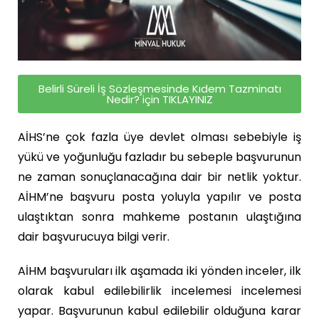
Belirli Süreli İş Sözleşmesinde Kıdem Tazminatı
Nedir? için TIKLAYINIZ
AİHS’ne çok fazla üye devlet olması sebebiyle iş
yükü ve yoğunluğu fazladır bu sebeple başvurunun
ne zaman sonuçlanacağına dair bir netlik yoktur.
AİHM’ne başvuru posta yoluyla yapılır ve posta
ulaştıktan sonra mahkeme postanın ulaştığına
dair başvurucuya bilgi verir.
AİHM başvuruları ilk aşamada iki yönden inceler, ilk
olarak kabul edilebilirlik incelemesi incelemesi
yapar. Başvurunun kabul edilebilir olduğuna karar